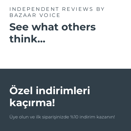
INDEPENDENT REVIEWS
BY
BAZAAR VOICE
See what others
think...
Özel indirimleri
kaçırma!
Üye olun ve ilk siparişinizde %10 indirim kazanın!