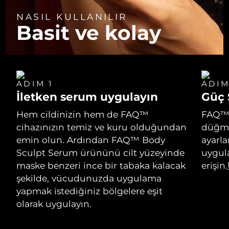
NASIL KULLANILIR
Basit ve kolay
ADIM 1
ADIM
İletken serum uygulayın
Güç 
Hem cildinizin hem de FAQ™
FAQ™ 4
cihazınızın temiz ve kuru olduğundan
düğme
emin olun. Ardından FAQ™ Body
ayarla
Sculpt Serum ürününü cilt yüzeyinde
uygul
maske benzeri ince bir tabaka kalacak
erişin.
şekilde, vücudunuzda uygulama
yapmak istediğiniz bölgelere eşit
olarak uygulayın.