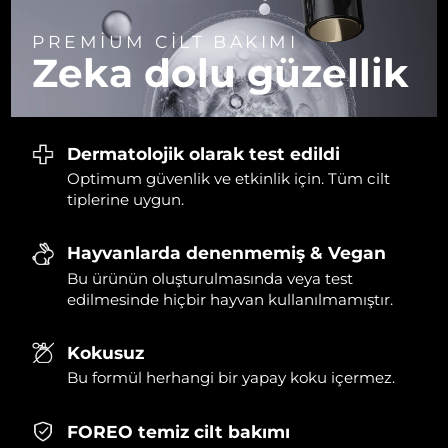
PREMİUM CİLT BAKIMI
Slovakya
Tahmini teslim tarihi
29/1/2026
Zeka dolu güzellik
Slovenya
Tahmini teslim tarihi
29/1/2026
Güney Afrika
Tahmini teslim tarihi
6/2/2026
Dermatolojik olarak test edildi
Optimum güvenlik ve etkinlik için. Tüm cilt
Güney Kore
Tahmini teslim tarihi
31/1/2026
tiplerine uygun.
İspanya
Tahmini teslim tarihi
29/1/2026
Hayvanlarda denenmemiş & Vegan
İsveç
Bu ürünün oluşturulmasında veya test
Tahmini teslim tarihi
29/1/2026
edilmesinde hiçbir hayvan kullanılmamıştır.
İsviçre
Tahmini teslim tarihi
29/1/2026
Kokusuz
Tayvan
Tahmini teslim tarihi
3/2/2026
Bu formül herhangi bir yapay koku içermez.
Tayland
Tahmini teslim tarihi
2/2/2026
FOREO temiz cilt bakımı