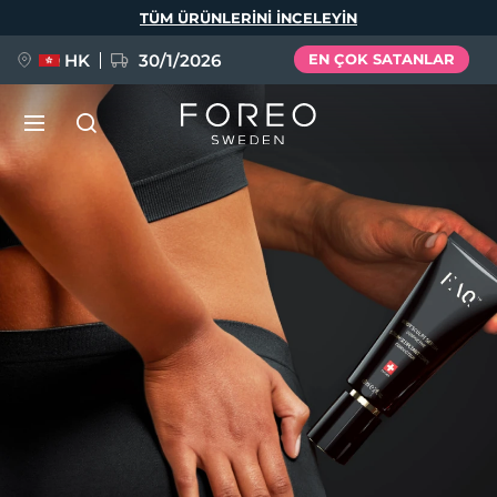
Ana
TÜM ÜRÜNLERINI INCELEYIN
içeriğe
atla
HK
30/1/2026
EN ÇOK SATANLAR
LUNA™ 4
Anti-aging massage
YENİ
Dil Seçimi
LUNA™ 4 Plus
Anti-aging massage, LED heating
English
Deutsch
Español
FLIP™ play advanced
Français
Italiano
Português
LUNA™ 4 Men
BEAR™ 2
Polski
Svenska
Русский
UFO™ 3
POPÜLER
For men, anti-aging massage
Microcurrent toning device
Türkçe
简体中文
繁體中文
Deep facial hydration device
FAQ™ Dual LED Panel
LUNA™ 4 mini
BEAR™ 2 go
UFO™ 3 LED