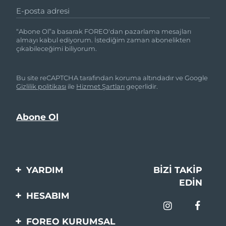
E-posta adresi
“Abone Ol”a basarak FOREO'dan pazarlama mesajları
almayı kabul ediyorum. İstediğim zaman abonelikten
çıkabileceğimi biliyorum.
Bu site reCAPTCHA tarafından koruma altındadır ve Google
Gizlilik politikası
ile
Hizmet Şartları
geçerlidir.
YARDIM
BIZI TAKIP
EDIN
Bi̇zi̇mle İleti̇şi̇me Geçi̇n
HESABIM
Si̇pari̇şler & Sevki̇yat
Ürün Kaydı
FOREO KURUMSAL