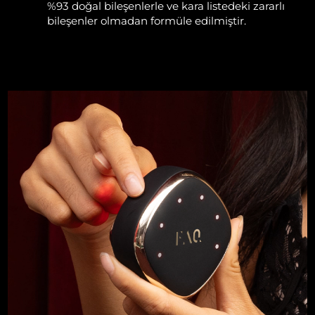
%93 doğal bileşenlerle ve kara listedeki zararlı
Türkiye
Tahmini teslim tarihi
30/1/2026
bileşenler olmadan formüle edilmiştir.
Birleşik Arap
Tahmini teslim tarihi
30/1/2026
Emirlikleri
Birleşik Krallık
Tahmini teslim tarihi
29/1/2026
Amerika Birleşik
Tahmini teslim tarihi
30/1/2026
Devletleri
Özbekistan
Tahmini teslim tarihi
3/2/2026
Vietnam
Tahmini teslim tarihi
4/2/2026