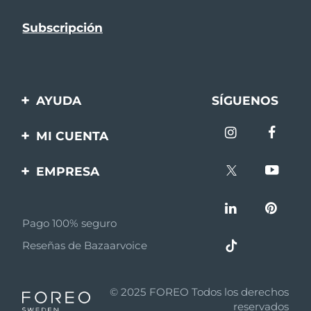
AYUDA
SÍGUENOS
Contáctanos
MI CUENTA
Pedidos y envíos
Registro de productos
EMPRESA
Garantía y devoluciones
Ayuda
Sobre FOREO
Preguntas frecuentes
Pago 100% seguro
Afiliados
Información de la
Reseñas de Bazaarvoice
batería
Noticias de afiliados
MYSA
© 2025 FOREO Todos los derechos
Descuento para jóvenes
reservados