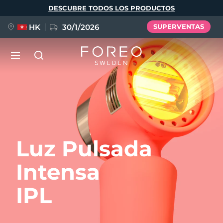
Pasar
DESCUBRE TODOS LOS PRODUCTOS
al
contenido
principal
HK
30/1/2026
SUPERVENTAS
LUNA™ 4
Anti-aging massage
NUEVO
Idioma
LUNA™ 4 Plus
Anti-aging massage, LED heating
English
Deutsch
Español
Luz Pulsada
FLIP™ play advanced
Français
Italiano
Português
Intensa
LUNA™ 4 Men
BEAR™ 2
Polski
Svenska
Русский
UFO™ 3
POPULAR
For men, anti-aging massage
Microcurrent toning device
IPL
Türkçe
简体中文
繁體中文
Deep facial hydration device
FAQ™ Dual LED Panel
LUNA™ 4 mini
BEAR™ 2 go
UFO™ 3 LED