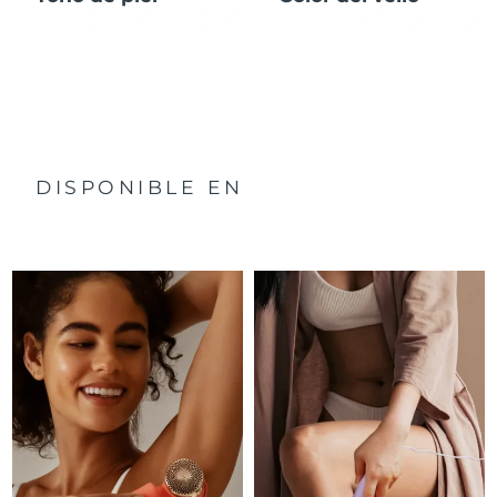
Filipinas
Entrega prevista
1/2/2026
Polonia
Entrega prevista
30/1/2026
Portugal
Entrega prevista
29/1/2026
DISPONIBLE EN
Puerto Rico
Entrega prevista
31/1/2026
Catar
Entrega prevista
30/1/2026
Reunión
Entrega prevista
3/2/2026
Rumanía
Entrega prevista
29/1/2026
Rusia
Entrega prevista
6/2/2026
Arabia Saudí
Entrega prevista
30/1/2026