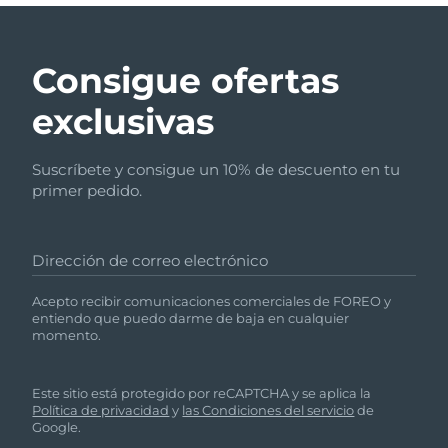
Turquía
Entrega prevista
30/1/2026
Consigue ofertas
Emiratos Árabes
Entrega prevista
30/1/2026
Unidos
exclusivas
Reino Unido
Entrega prevista
29/1/2026
Suscríbete y consigue un 10% de descuento en tu
primer pedido.
Estados Unidos
Entrega prevista
30/1/2026
Uzbekistán
Entrega prevista
3/2/2026
Dirección de correo electrónico
Vietnam
Entrega prevista
4/2/2026
Acepto recibir comunicaciones comerciales de FOREO y
entiendo que puedo darme de baja en cualquier
momento.
Este sitio está protegido por reCAPTCHA y se aplica la
Política de privacidad
y
las Condiciones del servicio
de
Google.