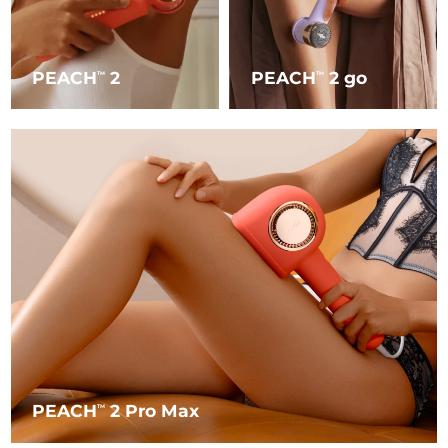
Singapur
Entrega prevista
31/1/2026
Eslovaquia
Entrega prevista
29/1/2026
PEACH
2
PEACH
2 go
TM
TM
Eslovenia
Entrega prevista
29/1/2026
Sudáfrica
Entrega prevista
6/2/2026
Corea del Sur
Entrega prevista
31/1/2026
España
Entrega prevista
29/1/2026
Suecia
Entrega prevista
29/1/2026
Suiza
Entrega prevista
29/1/2026
Taiwán
Entrega prevista
3/2/2026
PEACH
2 Pro Max
TM
Tailandia
Entrega prevista
2/2/2026