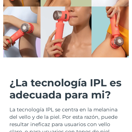
Italia
Entrega prevista
29/1/2026
Japón
Entrega prevista
1/2/2026
Jersey
Entrega prevista
3/2/2026
Kazajistán
Entrega prevista
31/1/2026
Kuwait
Entrega prevista
29/1/2026
Letonia
Entrega prevista
29/1/2026
¿La tecnología IPL es
Líbano
Entrega prevista
30/1/2026
adecuada para mi?
Lituania
Entrega prevista
29/1/2026
La tecnología IPL se centra en la melanina
del vello y de la piel. Por esta razón, puede
Luxemburgo
Entrega prevista
29/1/2026
resultar ineficaz para usuarios con vello
claro, o para usuarios con tonos de piel
RAE de Macao