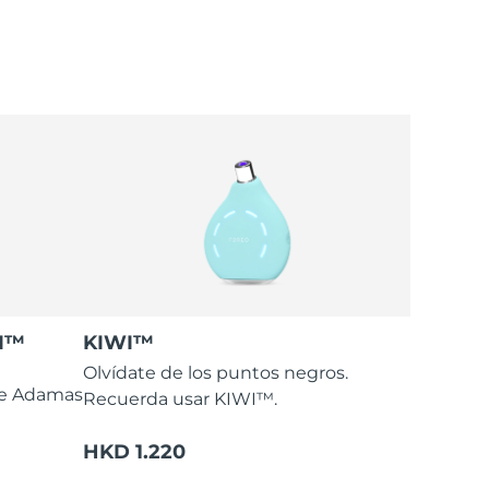
WI™
KIWI™
Olvídate de los puntos negros.
te Adamas
Recuerda usar KIWI™.
HKD 1.220