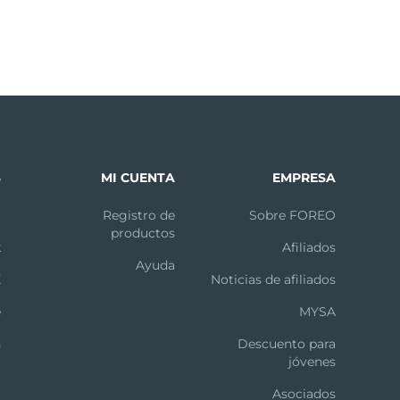
S
MI CUENTA
EMPRESA
m
Registro de
Sobre FOREO
productos
k
Afiliados
Ayuda
X
Noticias de afiliados
e
MYSA
n
Descuento para
jóvenes
t
Asociados