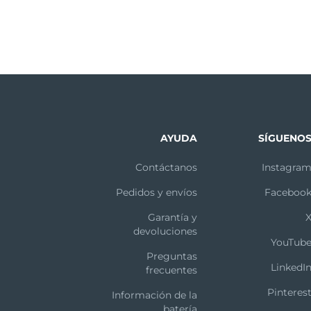
AYUDA
SÍGUENO
Contáctanos
Instagra
Pedidos y envíos
Faceboo
Garantía y
devoluciones
YouTub
Preguntas
LinkedI
frecuentes
Pinteres
Información de la
batería