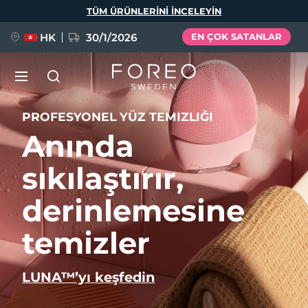
Ana
TÜM ÜRÜNLERINI INCELEYIN
içeriğe
atla
HK
30/1/2026
EN ÇOK SATANLAR
LUNA™ 4
Anti-aging massage
PROFESYONEL YÜZ TEMIZLIĞI
YENİ
Anında
Dil Seçimi
LUNA™ 4 Plus
sıkılaştırır,
Anti-aging massage, LED heating
English
Deutsch
Español
derinlemesine
FLIP™ play advanced
Français
Italiano
Português
LUNA™ 4 Men
BEAR™ 2
temizler
Polski
Svenska
Русский
UFO™ 3
POPÜLER
For men, anti-aging massage
Microcurrent toning device
Türkçe
简体中文
繁體中文
Deep facial hydration device
LUNA™’yı keşfedin
FAQ™ Dual LED Panel
LUNA™ 4 mini
BEAR™ 2 go
UFO™ 3 LED