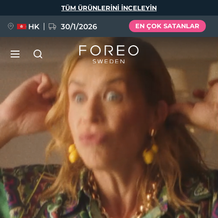
Ana
TÜM ÜRÜNLERINI INCELEYIN
içeriğe
atla
HK
30/1/2026
EN ÇOK SATANLAR
LUNA™ 4
Anti-aging massage
YENİ
Dil Seçimi
LUNA™ 4 Plus
Anti-aging massage, LED heating
English
Deutsch
Español
FLIP™ play advanced
Français
Italiano
Português
LUNA™ 4 Men
BEAR™ 2
Polski
Svenska
Русский
UFO™ 3
POPÜLER
For men, anti-aging massage
Microcurrent toning device
Türkçe
简体中文
繁體中文
Deep facial hydration device
FAQ™ Dual LED Panel
LUNA™ 4 mini
BEAR™ 2 go
UFO™ 3 LED