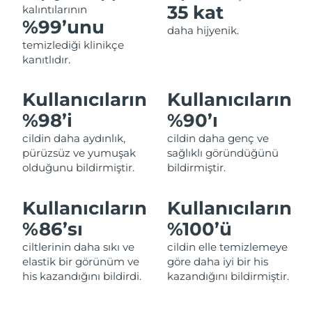
35 kat
kalıntılarının
Filipinler
Tahmini teslim tarihi
1/2/2026
%99’unu
daha hijyenik.
temizlediği klinikçe
Polonya
Tahmini teslim tarihi
30/1/2026
kanıtlıdır.
Portekiz
Tahmini teslim tarihi
29/1/2026
Kullanıcıların
Kullanıcıların
Porto Riko
Tahmini teslim tarihi
31/1/2026
%98’i
%90’ı
cildin daha aydınlık,
cildin daha genç ve
Katar
Tahmini teslim tarihi
30/1/2026
pürüzsüz ve yumuşak
sağlıklı göründüğünü
olduğunu bildirmiştir.
bildirmiştir.
Reunion
Tahmini teslim tarihi
3/2/2026
Kullanıcıların
Kullanıcıların
Romanya
Tahmini teslim tarihi
29/1/2026
%86’sı
%100’ü
Rusya
Tahmini teslim tarihi
6/2/2026
ciltlerinin daha sıkı ve
cildin elle temizlemeye
elastik bir görünüm ve
göre daha iyi bir his
Suudi Arabistan
his kazandığını bildirdi.
kazandığını bildirmiştir.
Tahmini teslim tarihi
30/1/2026
Singapur
Tahmini teslim tarihi
31/1/2026