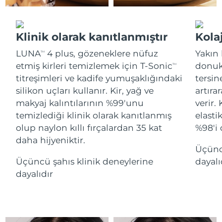
İtalya
Tahmini teslim tarihi
29/1/2026
Klinik olarak kanıtlanmıştır
Kolaj
Japonya
Tahmini teslim tarihi
1/2/2026
LUNA
4 plus, gözeneklere nüfuz
Yakın 
TM
Jersey
Tahmini teslim tarihi
3/2/2026
etmiş kirleri temizlemek için T-Sonic
donukl
TM
titreşimleri ve kadife yumuşaklığındaki
tersin
Kazakistan
Tahmini teslim tarihi
31/1/2026
silikon uçları kullanır. Kir, yağ ve
artırar
makyaj kalıntılarının %99'unu
verir.
Kuveyt
Tahmini teslim tarihi
29/1/2026
temizlediği klinik olarak kanıtlanmış
elasti
olup naylon kıllı fırçalardan 35 kat
%98'i 
Letonya
Tahmini teslim tarihi
29/1/2026
daha hijyeniktir.
Üçünc
Lübnan
Tahmini teslim tarihi
30/1/2026
Üçüncü şahıs klinik deneylerine
dayalı
dayalıdır
Litvanya
Tahmini teslim tarihi
29/1/2026
Lüksemburg
Tahmini teslim tarihi
29/1/2026
Çin Makao ÖİB
Tahmini teslim tarihi
31/1/2026