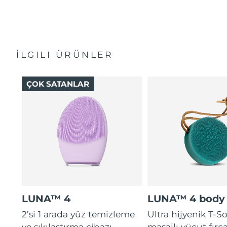
İLGILI ÜRÜNLER
ÇOK SATANLAR
LUNA™ 4
LUNA™ 4 body
2’si 1 arada yüz temizleme
Ultra hijyenik T-
ve sıkılaştırma cihazı
masajlı vücut fırça