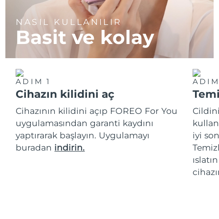
NASIL KULLANILIR
Basit ve kolay
ADIM 1
ADIM
Cihazın kilidini aç
Temi
Cihazının kilidini açıp FOREO For You
Cildi
uygulamasından garanti kaydını
kullan
yaptırarak başlayın. Uygulamayı
iyi s
buradan
indirin.
Temizl
ıslatı
cihazı