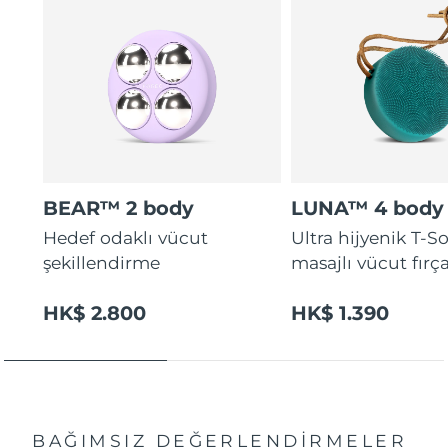
BEAR™ 2 body
LUNA™ 4 body
Hedef odaklı vücut
Ultra hijyenik T-
şekillendirme
masajlı vücut fırça
HK$ 2.800
HK$ 1.390
BAĞIMSIZ DEĞERLENDİRMELER