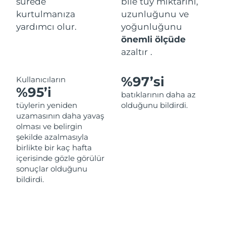
sürede
bile tüy miktarını,
Filipinler
Tahmini teslim tarihi
1/2/2026
kurtulmanıza
uzunluğunu ve
yardımcı olur.
yoğunluğunu
Polonya
Tahmini teslim tarihi
30/1/2026
önemli ölçüde
azaltır .
Portekiz
Tahmini teslim tarihi
29/1/2026
%97’si
Kullanıcıların
Porto Riko
Tahmini teslim tarihi
31/1/2026
%95’i
batıklarının daha az
Katar
tüylerin yeniden
olduğunu bildirdi.
Tahmini teslim tarihi
30/1/2026
uzamasının daha yavaş
olması ve belirgin
Reunion
Tahmini teslim tarihi
3/2/2026
şekilde azalmasıyla
birlikte bir kaç hafta
Romanya
Tahmini teslim tarihi
29/1/2026
içerisinde gözle görülür
sonuçlar olduğunu
Rusya
Tahmini teslim tarihi
6/2/2026
bildirdi.
Suudi Arabistan
Tahmini teslim tarihi
30/1/2026
Singapur
Tahmini teslim tarihi
31/1/2026