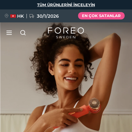
Ana
TÜM ÜRÜNLERINI INCELEYIN
içeriğe
atla
HK
30/1/2026
EN ÇOK SATANLAR
LUNA™ 4
Anti-aging massage
YENİ
Dil Seçimi
LUNA™ 4 Plus
Anti-aging massage, LED heating
English
Deutsch
Español
FLIP™ play advanced
Français
Italiano
Português
LUNA™ 4 Men
BEAR™ 2
Polski
Svenska
Русский
UFO™ 3
POPÜLER
For men, anti-aging massage
Microcurrent toning device
Türkçe
简体中文
繁體中文
Deep facial hydration device
FAQ™ Dual LED Panel
LUNA™ 4 mini
BEAR™ 2 go
UFO™ 3 LED