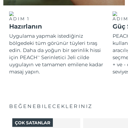
ADIM 1
ADIM
Hazırlanın
Güç 
Uygulama yapmak istediğiniz
PEAC
bölgedeki tüm görünür tüyleri tıraş
kulla
edin. Daha da yoğun bir serinlik hissi
aracılı
için PEACH
Serinletici Jeli cilde
seçmel
TM
uygulayın ve tamamen emilene kadar
+ ve -
masaj yapın.
seviye
BEĞENEBILECEKLERINIZ
ÇOK SATANLAR