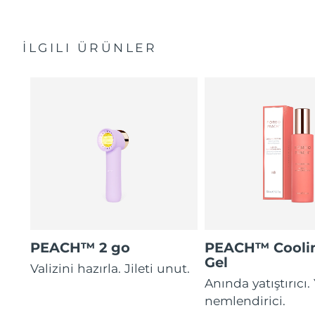
İLGILI ÜRÜNLER
PEACH™ 2 go
PEACH™ Cooli
Gel
Valizini hazırla. Jileti unut.
Anında yatıştırıcı
nemlendirici.