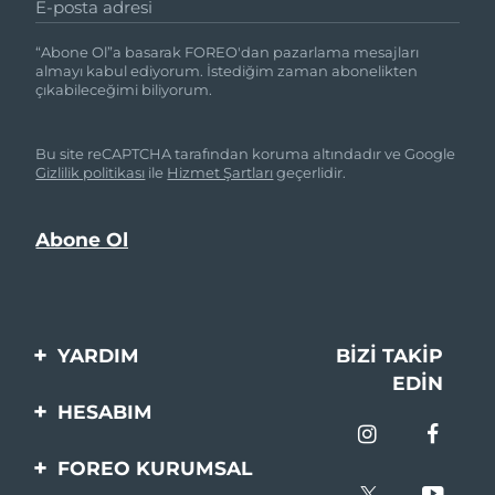
E-posta adresi
“Abone Ol”a basarak FOREO'dan pazarlama mesajları
almayı kabul ediyorum. İstediğim zaman abonelikten
çıkabileceğimi biliyorum.
Bu site reCAPTCHA tarafından koruma altındadır ve Google
Gizlilik politikası
ile
Hizmet Şartları
geçerlidir.
YARDIM
BIZI TAKIP
EDIN
Bi̇zi̇mle İleti̇şi̇me Geçi̇n
HESABIM
Si̇pari̇şler & Sevki̇yat
Ürün Kaydı
FOREO KURUMSAL
Garanti̇ & İade