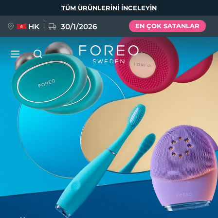
Ana
TÜM ÜRÜNLERINI INCELEYIN
içeriğe
atla
HK
30/1/2026
EN ÇOK SATANLAR
YENİ
Dil Seçimi
English
Deutsch
Español
FLIP™ play advanced
Français
Italiano
Português
Polski
Svenska
Русский
POPÜLER
Türkçe
简体中文
繁體中文