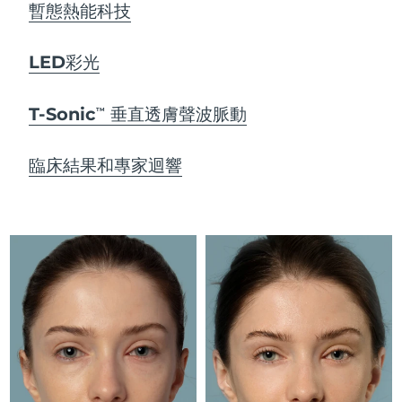
義大利
預計送達日期
29/1/2026
暫態熱能科技
日本
預計送達日期
1/2/2026
LED彩光
澤西島
預計送達日期
3/2/2026
T-Sonic
垂直透膚聲波脈動
TM
哈薩克
預計送達日期
31/1/2026
臨床結果和專家迴響
科威特
預計送達日期
29/1/2026
拉脫維亞
預計送達日期
29/1/2026
黎巴嫩
預計送達日期
30/1/2026
立陶宛
預計送達日期
29/1/2026
盧森堡
預計送達日期
29/1/2026
中國澳門特別行政區
預計送達日期
31/1/2026