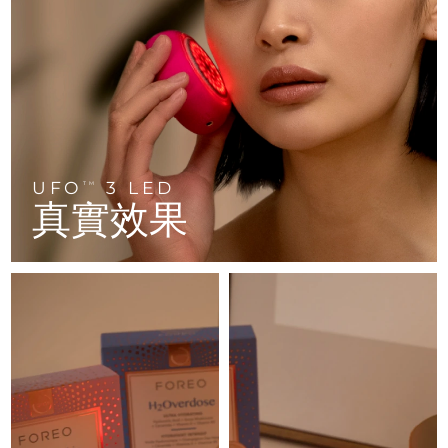
中國
預計送達日期
29/1/2026
LUNA™ 4 body
PEACH™ 2 go
專業治療
ESPADA™ 2
IRIS™ 2
Massaging body brush
Travel-friendly IPL hair removal
哥倫比亞
預計送達日期
2/2/2026
Acne treatment device
Rejuvenating eye massager
NEW
克羅埃西亞
預計送達日期
29/1/2026
SUPERCHARGED™ serum
PEACH™ Cooling Prep Gel
ESPADA™ Blemish Solution
眼部護膚
Firming body serum
Cooling IPL hair removal gel
脫毛
身體護理
賽普勒斯
預計送達日期
30/1/2026
LUNA™ 4 hair
KIWI™ derma
Concentrated acne gel
Advanced eye care treatment
2-in-1 LED scalp massager
Diamond microdermabrasion
UFO
3 LED
TM
捷克
預計送達日期
29/1/2026
真實效果
ESPADA™ 設備
眼部護理設備
丹麥
預計送達日期
29/1/2026
FLIP™ play advanced
KIWI™
All acne treatment devices
All revitalizing eye massagers
痘肌護理
眼部護理
LED light hairbrush
Blackhead remover
愛沙尼亞
預計送達日期
29/1/2026
芬蘭
預計送達日期
29/1/2026
LUNA™ Dual-Peptide Scalp
KIWI™ 皮肤护理
Serum
法國
Advanced pore care essentials
預計送達日期
29/1/2026
護發
毛孔護理
For healthy hair
法屬玻里尼西亞
預計送達日期
2/2/2026