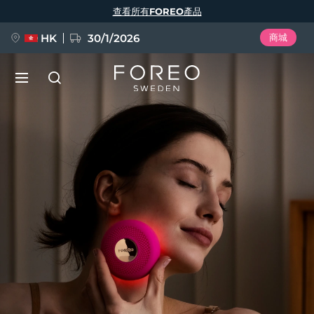
移
查看所有FOREO產品
至
主
內
容
HK
30/1/2026
商城
LUNA™ 4
Anti-aging massage
新品
語言
LUNA™ 4 Plus
Anti-aging massage, LED heating
English
Deutsch
Español
FLIP™ play advanced
Français
Italiano
Português
LUNA™ 4 Men
BEAR™ 2
Polski
Svenska
Русский
UFO™ 3
熱門產品
For men, anti-aging massage
Microcurrent toning device
Türkçe
简体中文
繁體中文
Deep facial hydration device
FAQ™ Dual LED Panel
LUNA™ 4 mini
BEAR™ 2 go
UFO™ 3 LED