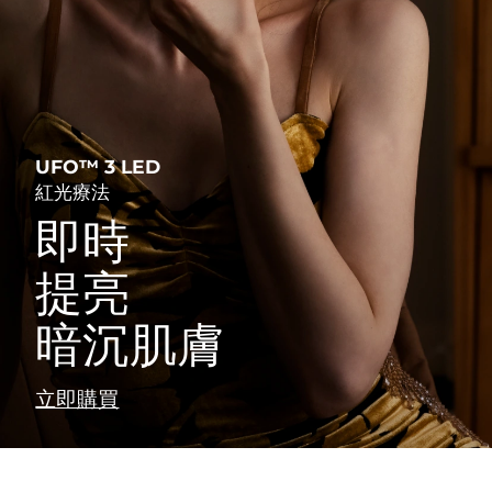
發貨國家
issa™ 4
For anti-aging & blemishes
For young skin, T-zone
Microcurrent toning on-the-go
特別優惠
Near-infrared and red light therapy
暢銷產品
Hybrid silicone sonic toothbrush
device
美國
預計送達日期
30/1/2026
FAQ™ 201
FAQ™ 101
LUNA™ 4 go
BEAR™ 2 eyes & lips
UFO™ 3 mini
issa™ 4 plus
英國
Anti-aging LED mask
預計送達日期
29/1/2026
Clinical anti-aging
For travel or gym bag
Microcurrent line smoothing device
Red light therapy device for young skin
Smart hybrid silicone sonic toothbrush
紅光療法
UFO™ 3 LED
西班牙
預計送達日期
29/1/2026
紅光療法
FAQ™ 202
FAQ™ 102
LUNA™護膚
面部提拉護理
即時
澳洲
FAQ™ 401
預計送達日期
1/2/2026
瑞典美膚護理
UFO™ 3 go
issa™ 4 smile
Advanced anti-aging LED mask
Advanced clinical anti-aging
Premium cleansers & balm
Premium anti-aging skincare
Dual microcurrent LED
Portable red light therapy
Hybrid silicone sonic toothbrush
提亮
法國
預計送達日期
29/1/2026
FAQ™ 211
FAQ™ 103
LUNA™ 設備
BEAR™ 設備
暗沉肌膚
德國
預計送達日期
29/1/2026
FAQ™ 301
FAQ™ 402
面膜
issa™ 4 baby
Anti-aging neck & décolleté LED mask
Luxurious clinical anti-aging set
All facial cleansing devices
All premium facelift devices
面部清潔
緊致提拉
LED hair strengthening scalp massager
Dual microcurrent NIR + red LED
Rejuvenation & hydration
For ages 0-3
加拿大
預計送達日期
2/2/2026
立即購買
FAQ™ 221
FAQ™ P1 Primer
FAQ™ 302
FAQ™ 411
UFO™ 設備
ISSA™ 設備
Anti-aging LED hand mask
Manuka honey primer
Laser & LED hair regrowth scalp
FAQ™ 501
澳洲
預計送達日期
1/2/2026
Body microcurrent red LED
All deep facial hydration devices
All silicone sonic toothbrushes
補水保濕
口腔護理
massager