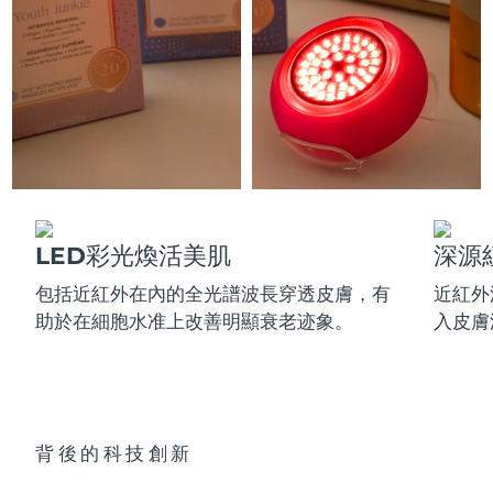
更多的
德國
預計送達日期
29/1/2026
直布羅陀
預計送達日期
2/2/2026
護膚品
男士
希臘
預計送達日期
29/1/2026
中國香港特別行政區
預計送達日期
30/1/2026
匈牙利
預計送達日期
29/1/2026
LED彩光煥活美肌
深源
全部購買
冰島
預計送達日期
30/1/2026
包括近紅外在內的全光譜波長穿透皮膚，有
近紅外
助於在細胞水准上改善明顯衰老迹象。
入皮膚
愛爾蘭
預計送達日期
29/1/2026
FOREO APP
曼島
預計送達日期
31/1/2026
關於我們
以色列
預計送達日期
2/2/2026
背後的科技創新