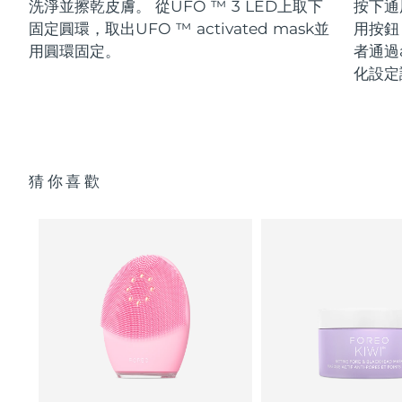
洗淨並擦乾皮膚。 從UFO ™ 3 LED上取下
按下通
固定圓環，取出UFO ™ activated mask並
用按鈕
用圓環固定。
者通過a
化設定
猜你喜歡