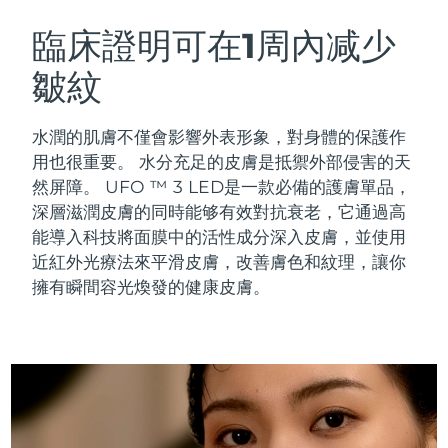
Full-Spectrum Red Light Therapy
奧地利
預計送達日期
29/1/2026
臨床證明可在1周內减少
FAQ™護膚品
FAQ™護膚品
FAQ™ 抗老護理
FAQ™ Scalp Serum
FAQ™ Body Sculpt Serum
All FAQ™ skincare
All FAQ™ skincare
皺紋
巴林
預計送達日期
30/1/2026
FAQ™ 502
Scalp recovery probiotic serum
Conductive body serum
NEW
Full-Spectrum Red Light Therapy
比利時
預計送達日期
29/1/2026
水潤的肌膚不僅會影響外表形象，對身體的保護作
FAQ™產品
FAQ™產品
FAQ™護膚品
FAQ™護膚品
用也很重要。 水分充足的皮膚是抵禦外部侵害的天
All anti-aging treatments
All LED treatments
百慕達
抗老
LED治療
預計送達日期
4/2/2026
然屏障。
UFO ™ 3 LED是一款必備的護膚單品，
All FAQ™ skincare
All FAQ™ skincare
FAQ™ Red Light Serum
深層滋潤皮膚的同時能够有效對抗衰老，它通過高
波士尼亞與赫塞哥維納
預計送達日期
1/2/2026
NEW
能導入科技將面膜中的活性成分深入皮膚，並使用
PEACH™ 2 Pro Max
近紅外光療法來平滑皮膚，改善膚色和紋理，讓你
FAQ™產品
FAQ™產品
汶萊
預計送達日期
3/2/2026
FAQ™ skincare
Professional IPL hair removal device
擁有瞬間容光煥發的健康皮膚。
All hair treatments
All toning treatments
生髮
面部及身體調理
All FAQ™ skincare
保加利亞
預計送達日期
29/1/2026
NEW
PEACH™ 2
BEAR™ 2 body
加拿大
預計送達日期
2/2/2026
ESPADA™ 2 plus
BEAR™ 2 eyes & lips
FAQ™ products
IPL hair removal
Microcurrent body toning
Recurring acne LED therapy
Microcurrent line smoothing device
智利
預計送達日期
2/2/2026
All toning treatments
肌膚年輕化