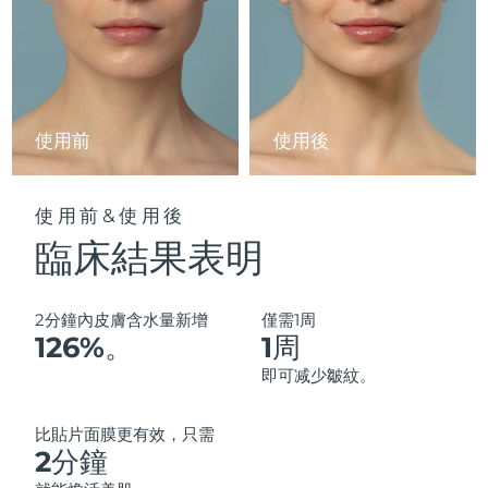
馬來西亞
預計送達日期
1/2/2026
馬爾他
預計送達日期
29/1/2026
墨西哥
預計送達日期
2/2/2026
使用前
使用後
摩納哥
預計送達日期
30/1/2026
使用前&使用後
荷蘭
預計送達日期
29/1/2026
臨床結果表明
紐西蘭
預計送達日期
29/1/2026
2分鐘內皮膚含水量新增
僅需1周
挪威
預計送達日期
29/1/2026
126%。
1周
即可减少皺紋。
阿曼
預計送達日期
1/2/2026
比貼片面膜更有效，只需
秘魯
預計送達日期
2/2/2026
2分鐘
菲律賓
預計送達日期
1/2/2026