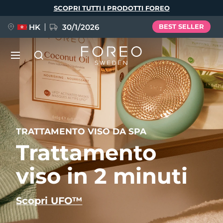
Salta
SCOPRI TUTTI I PRODOTTI FOREO
al
contenuto
principale
HK
30/1/2026
BEST SELLER
LUNA™ 4
Anti-aging massage
NUOVO
Lingua
LUNA™ 4 Plus
TRATTAMENTO VISO DA SPA
Anti-aging massage, LED heating
English
Deutsch
Español
Trattamento
FLIP™ play advanced
Français
Italiano
Português
LUNA™ 4 Men
BEAR™ 2
viso in 2 minuti
Polski
Svenska
Русский
UFO™ 3
POPOLARE
For men, anti-aging massage
Microcurrent toning device
Türkçe
简体中文
繁體中文
Deep facial hydration device
Scopri UFO™
FAQ™ Dual LED Panel
LUNA™ 4 mini
BEAR™ 2 go
UFO™ 3 LED