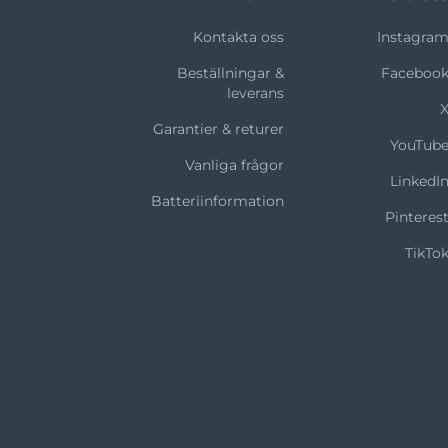
Kontakta oss
Instagra
Beställningar &
Faceboo
leverans
Garantier & returer
YouTub
Vanliga frågor
LinkedI
Batteriinformation
Pinteres
TikTo