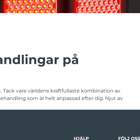
ndlingar på
. Tack vare världens kraftfullaste kombination av
ehandling som är helt anpassad efter dig. Njut av
HJÄLP
FÖLJ OS