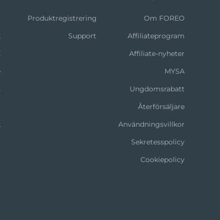
m
Produktregistrering
Om FOREO
k
Support
Affiliateprogram
X
Affiliate-nyheter
e
MYSA
n
Ungdomsrabatt
t
Återförsäljare
k
Användningsvillkor
Sekretesspolicy
Cookiepolicy