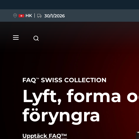
Hoppa
till
huvudinnehåll
HK
30/1/2026
FAQ
SWISS COLLECTION
TM
Lyft, forma 
NYHET
föryngra
LUNA™ 4
FLIP™ play advanced
Anti-aging massage
Upptäck FAQ™