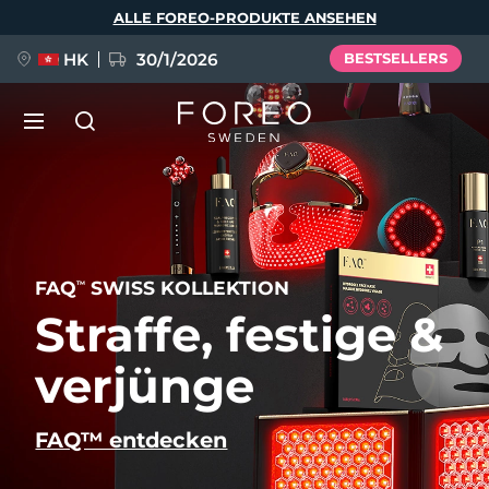
Direkt
ALLE FOREO-PRODUKTE ANSEHEN
zum
Inhalt
HK
30/1/2026
BESTSELLERS
LUNA™ 4
Anti-aging massage
NEU
Sprache
LUNA™ 4 Plus
FAQ
SWISS KOLLEKTION
Anti-aging massage, LED heating
TM
English
Deutsch
Español
Straffe, festige &
FLIP™ play advanced
Français
Italiano
Português
LUNA™ 4 Men
BEAR™ 2
verjünge
Polski
Svenska
Русский
UFO™ 3
BELIEBT
For men, anti-aging massage
Microcurrent toning device
Türkçe
简体中文
繁體中文
Deep facial hydration device
FAQ™ entdecken
FAQ™ Dual LED Panel
LUNA™ 4 mini
BEAR™ 2 go
UFO™ 3 LED