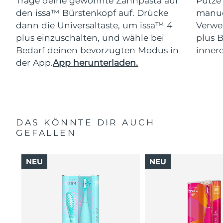
Trage deine gewohnte Zahnpasta auf
Putze
den issa™ Bürstenkopf auf. Drücke
manue
dann die Universaltaste, um issa™ 4
Verwe
plus einzuschalten, und wähle bei
plus 
Bedarf deinen bevorzugten Modus in
inner
der App.
App herunterladen.
DAS KÖNNTE DIR AUCH
GEFALLEN
NEU
NEU