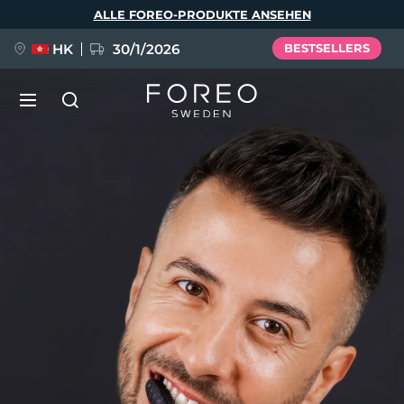
Direkt
ALLE FOREO-PRODUKTE ANSEHEN
zum
Inhalt
HK
30/1/2026
BESTSELLERS
LUNA™ 4
Anti-aging massage
NEU
Sprache
LUNA™ 4 Plus
Anti-aging massage, LED heating
English
Deutsch
Español
FLIP™ play advanced
Français
Italiano
Português
LUNA™ 4 Men
BEAR™ 2
Polski
Svenska
Русский
UFO™ 3
BELIEBT
For men, anti-aging massage
Microcurrent toning device
Türkçe
简体中文
繁體中文
Deep facial hydration device
FAQ™ Dual LED Panel
LUNA™ 4 mini
BEAR™ 2 go
UFO™ 3 LED