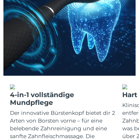
Luxemburg
Erwartete Lieferung
29/1/2026
Sonderverwaltungsregion
Erwartete Lieferung
31/1/2026
Macau
Malaysia
Erwartete Lieferung
1/2/2026
Malta
Erwartete Lieferung
29/1/2026
Mexiko
Erwartete Lieferung
2/2/2026
Monaco
Erwartete Lieferung
30/1/2026
4-in-1 vollständige
Hart
Niederlande
Erwartete Lieferung
29/1/2026
Mundpflege
Klini
Der innovative Bürstenkopf bietet dir 2
entfer
Neuseeland
Erwartete Lieferung
29/1/2026
Arten von Borsten vorne – für eine
Zahnbü
Norwegen
belebende Zahnreinigung und eine
Erwartete Lieferung
29/1/2026
was be
sanfte Zahnfleischmassage. Die
über Z