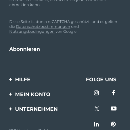
abmelden kann.
Diese Seite ist durch reCAPTCHA geschützt, und es gelten
die
Datenschutzbestimmungen
und
Nutzungsbedingungen
von Google.
HILFE
FOLGE UNS
Kontaktiere uns
MEIN KONTO
Bestellungen & Versand
Produkt registrieren
UNTERNEHMEN
Garantie & Umtausch
Unterstützung
Über FOREO
Häufig gestellte Fragen