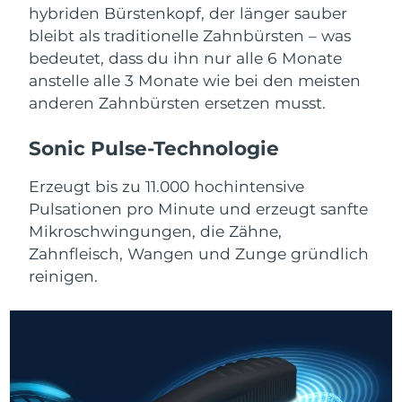
hybriden Bürstenkopf, der länger sauber
bleibt als traditionelle Zahnbürsten – was
Israel
Erwartete Lieferung
2/2/2026
bedeutet, dass du ihn nur alle 6 Monate
Italien
anstelle alle 3 Monate wie bei den meisten
Erwartete Lieferung
29/1/2026
anderen Zahnbürsten ersetzen musst.
Japan
Erwartete Lieferung
1/2/2026
Sonic Pulse-Technologie
Jersey
Erwartete Lieferung
3/2/2026
Erzeugt bis zu 11.000 hochintensive
Kasachstan
Erwartete Lieferung
31/1/2026
Pulsationen pro Minute und erzeugt sanfte
Mikroschwingungen, die Zähne,
Kuwait
Erwartete Lieferung
29/1/2026
Zahnfleisch, Wangen und Zunge gründlich
reinigen.
Lettland
Erwartete Lieferung
29/1/2026
Libanon
Erwartete Lieferung
30/1/2026
Litauen
Erwartete Lieferung
29/1/2026