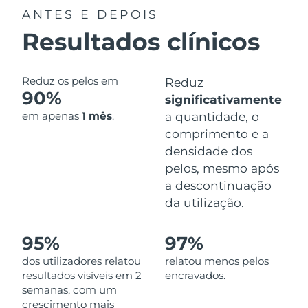
Peru
Entrega prevista
2/2/2026
ANTES E DEPOIS
Resultados clínicos
Filipinas
Entrega prevista
1/2/2026
Polônia
Entrega prevista
30/1/2026
Reduz os pelos em
Reduz
90%
significativamente
Portugal
Entrega prevista
29/1/2026
em apenas
1 mês
.
a quantidade, o
comprimento e a
Porto Rico
Entrega prevista
31/1/2026
densidade dos
pelos, mesmo após
Catar
Entrega prevista
30/1/2026
a descontinuação
da utilização.
Reunião
Entrega prevista
3/2/2026
Romênia
Entrega prevista
29/1/2026
95%
97%
dos utilizadores relatou
relatou menos pelos
Rússia
Entrega prevista
6/2/2026
resultados visíveis em 2
encravados.
semanas, com um
Arábia Saudita
Entrega prevista
30/1/2026
crescimento mais