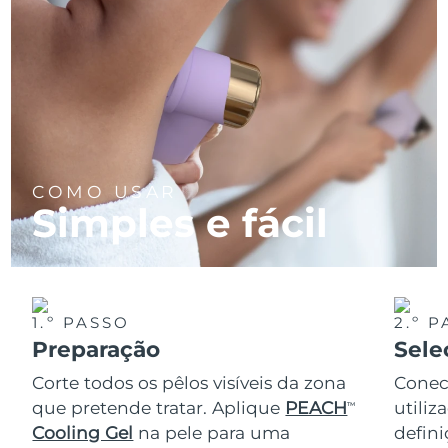
COMO USAR
Simples e fácil
1.º PASSO
2.º 
Preparação
Sele
Corte todos os pêlos visíveis da zona
Conec
que pretende tratar. Aplique
PEACH
utiliz
TM
Cooling Gel
na pele para uma
defini