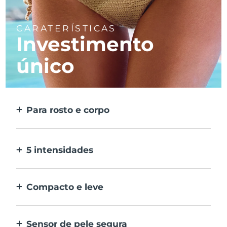
CARATERÍSTICAS
Investimento
único
Para rosto e corpo
2 modos para áreas maiores e mais precisas.
Dispensa cabeças amovíveis.
5 intensidades
Permite-lhe adaptar-se a diferentes
sensibilidades da pele em zonas diferentes.
Compacto e leve
Dispositivo de IPL prático para viajar, e uma
depilação simples em qualquer momento,
Sensor de pele segura
em qualquer lugar.