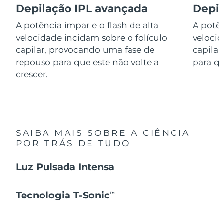
Depilação IPL avançada
Depi
Itália
Entrega prevista
29/1/2026
A potência ímpar e o flash de alta
A potê
velocidade incidam sobre o folículo
veloci
Japão
Entrega prevista
1/2/2026
capilar, provocando uma fase de
capil
repouso para que este não volte a
para q
Jersey
Entrega prevista
3/2/2026
crescer.
Cazaquistão
Entrega prevista
31/1/2026
Kuwait
Entrega prevista
29/1/2026
SAIBA MAIS SOBRE A CIÊNCIA
Letônia
Entrega prevista
29/1/2026
POR TRÁS DE TUDO
Líbano
Entrega prevista
30/1/2026
Luz Pulsada Intensa
Lituânia
Entrega prevista
29/1/2026
Tecnologia T-Sonic
TM
Luxemburgo
Entrega prevista
29/1/2026