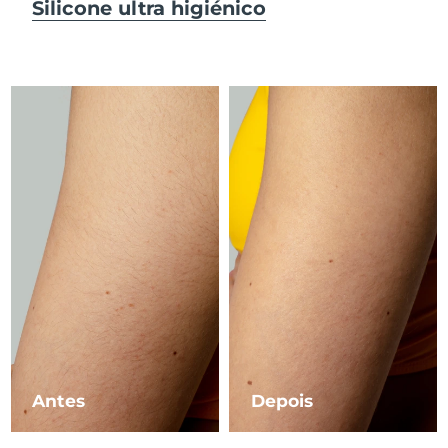
Silicone ultra higiénico
Macau, RAE da
Entrega prevista
31/1/2026
China
Malásia
Entrega prevista
1/2/2026
Malta
Entrega prevista
29/1/2026
México
Entrega prevista
2/2/2026
Mônaco
Entrega prevista
30/1/2026
Países Baixos
Entrega prevista
29/1/2026
Nova Zelândia
Entrega prevista
29/1/2026
Noruega
Entrega prevista
29/1/2026
Antes
Depois
Omã
Entrega prevista
1/2/2026