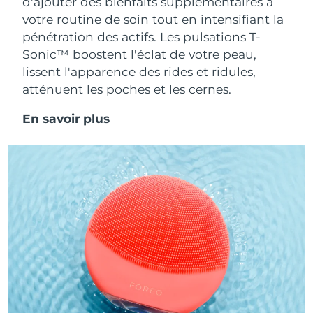
d'ajouter des bienfaits supplémentaires à
Livraison estimée
31/1/2026
Macao
votre routine de soin tout en intensifiant la
pénétration des actifs.
Les pulsations T-
Malaisie
Livraison estimée
1/2/2026
Sonic™ boostent l'éclat de votre peau,
lissent l'apparence des rides et ridules,
Malte
Livraison estimée
29/1/2026
atténuent les poches et les cernes.
Mexique
Livraison estimée
2/2/2026
En savoir plus
Monaco
Livraison estimée
30/1/2026
Pays-Bas
Livraison estimée
29/1/2026
Nouvelle-Zélande
Livraison estimée
29/1/2026
Norvège
Livraison estimée
29/1/2026
Oman
Livraison estimée
1/2/2026
Pérou
Livraison estimée
2/2/2026