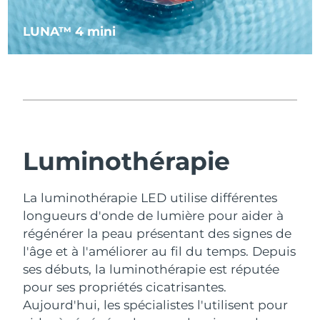
Philippines
LUNA™ 4 mini
Livraison estimée
1/2/2026
Pologne
Livraison estimée
30/1/2026
Portugal
Livraison estimée
29/1/2026
Porto Rico
Livraison estimée
31/1/2026
Luminothérapie
Qatar
Livraison estimée
30/1/2026
La luminothérapie LED utilise différentes
La Réunion
Livraison estimée
3/2/2026
longueurs d'onde de lumière pour aider à
Roumanie
Livraison estimée
29/1/2026
régénérer la peau présentant des signes de
l'âge et à l'améliorer au fil du temps.
Depuis
Russie
Livraison estimée
6/2/2026
ses débuts, la luminothérapie est réputée
pour ses propriétés cicatrisantes.
Arabie saoudite
Livraison estimée
30/1/2026
Aujourd'hui, les spécialistes l'utilisent pour