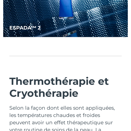
Turquie
Livraison estimée
30/1/2026
Émirats arabes unis
Livraison estimée
30/1/2026
ESPADA™ 2
Royaume-Uni
Livraison estimée
29/1/2026
États-Unis
Livraison estimée
30/1/2026
Ouzbékistan
Livraison estimée
3/2/2026
Thermothérapie et
Viêt Nam
Livraison estimée
4/2/2026
Cryothérapie
Selon la façon dont elles sont appliquées,
les températures chaudes et froides
peuvent avoir un effet thérapeutique sur
votre routine de soins de la peau.
La