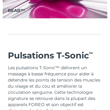
Italie
Livraison estimée
29/1/2026
BEAR™
Japon
Livraison estimée
1/2/2026
Jersey
Livraison estimée
3/2/2026
Kazakhstan
Livraison estimée
31/1/2026
Koweït
Livraison estimée
29/1/2026
Pulsations T-Sonic
TM
Lettonie
Livraison estimée
29/1/2026
Les pulsations T-Sonic™ délivrent un
massage à basse fréquence pour aider à
Liban
Livraison estimée
30/1/2026
détendre les points de tension des muscles
du visage et du cou et améliorer la
Lituanie
Livraison estimée
29/1/2026
circulation sanguine.
Cette technologie
Luxembourg
signature se retrouve dans la plupart des
Livraison estimée
29/1/2026
appareils FOREO et son objectif est
R.A.S. chinoise de