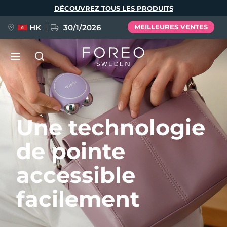
Aller
DÉCOUVREZ TOUS LES PRODUITS
au
contenu
principal
HK
30/1/2026
MEILLEURES VENTES
LUNA™ 4
Anti-aging massage
NOUVEAU
Langue
Une technologie
LUNA™ 4 Plus
Anti-aging massage, LED heating
English
Deutsch
Español
de pointe
FLIP™ play advanced
Français
Italiano
Português
accessible
LUNA™ 4 Men
BEAR™ 2
Polski
Svenska
Русский
UFO™ 3
POPULAIRE
For men, anti-aging massage
Microcurrent toning device
facilement
Türkçe
简体中文
繁體中文
Deep facial hydration device
FAQ™ Dual LED Panel
LUNA™ 4 mini
BEAR™ 2 go
UFO™ 3 LED