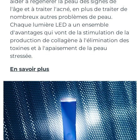
aider à régénérer la peau des signes de
Singapour
Livraison estimée
31/1/2026
l'âge et à traiter l'acné, en plus de traiter de
nombreux autres problèmes de peau.
Slovaquie
Livraison estimée
29/1/2026
Chaque lumière LED a un ensemble
d'avantages qui vont de la stimulation de la
Slovénie
Livraison estimée
29/1/2026
production de collagène à l'élimination des
toxines et à l'apaisement de la peau
Afrique du Sud
Livraison estimée
6/2/2026
stressée.
Corée du Sud
Livraison estimée
31/1/2026
En savoir plus
Espagne
Livraison estimée
29/1/2026
Suède
Livraison estimée
29/1/2026
Suisse
Livraison estimée
29/1/2026
Taïwan
Livraison estimée
3/2/2026
Thaïlande
Livraison estimée
2/2/2026