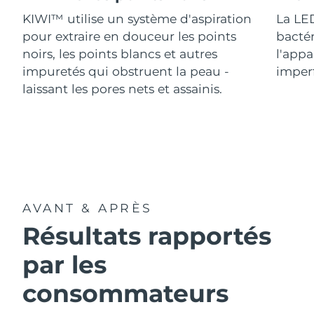
Italie
Livraison estimée
29/1/2026
KIWI™ utilise un système d'aspiration
La LED
pour extraire en douceur les points
bactér
Japon
Livraison estimée
1/2/2026
noirs, les points blancs et autres
l'appa
impuretés qui obstruent la peau -
imperf
Jersey
Livraison estimée
3/2/2026
laissant les pores nets et assainis.
Kazakhstan
Livraison estimée
31/1/2026
Koweït
Livraison estimée
29/1/2026
Lettonie
Livraison estimée
29/1/2026
AVANT & APRÈS
Liban
Livraison estimée
30/1/2026
Résultats rapportés
Lituanie
Livraison estimée
29/1/2026
par les
Luxembourg
Livraison estimée
29/1/2026
consommateurs
R.A.S. chinoise de