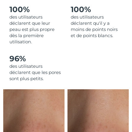
Livraison estimée
31/1/2026
Macao
100%
100%
des utilisateurs
des utilisateurs
Malaisie
Livraison estimée
1/2/2026
déclarent que leur
déclarent qu'il y a
peau est plus propre
moins de points noirs
Malte
Livraison estimée
29/1/2026
dès la première
et de points blancs.
utilisation.
Mexique
Livraison estimée
2/2/2026
96%
Monaco
Livraison estimée
30/1/2026
des utilisateurs
déclarent que les pores
Pays-Bas
Livraison estimée
29/1/2026
sont plus petits.
Nouvelle-Zélande
Livraison estimée
29/1/2026
Norvège
Livraison estimée
29/1/2026
Oman
Livraison estimée
1/2/2026
Pérou
Livraison estimée
2/2/2026