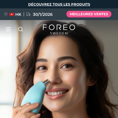
Aller
DÉCOUVREZ TOUS LES PRODUITS
au
contenu
principal
HK
30/1/2026
MEILLEURES VENTES
LUNA™ 4
Anti-aging massage
NOUVEAU
Langue
LUNA™ 4 Plus
Anti-aging massage, LED heating
English
Deutsch
Español
FLIP™ play advanced
Français
Italiano
Português
LUNA™ 4 Men
BEAR™ 2
Polski
Svenska
Русский
UFO™ 3
POPULAIRE
For men, anti-aging massage
Microcurrent toning device
Türkçe
简体中文
繁體中文
Deep facial hydration device
FAQ™ Dual LED Panel
LUNA™ 4 mini
BEAR™ 2 go
UFO™ 3 LED