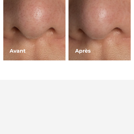
Philippines
Livraison estimée
1/2/2026
Pologne
Livraison estimée
30/1/2026
Portugal
Livraison estimée
29/1/2026
Avant
Après
Porto Rico
Livraison estimée
31/1/2026
Qatar
Livraison estimée
30/1/2026
La Réunion
Livraison estimée
3/2/2026
Roumanie
Livraison estimée
29/1/2026
Russie
Livraison estimée
6/2/2026
Arabie saoudite
Livraison estimée
30/1/2026