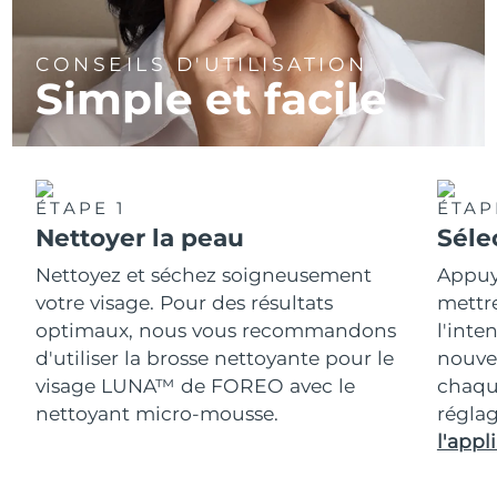
CONSEILS D'UTILISATION
Simple et facile
ÉTAPE 1
ÉTAP
Nettoyer la peau
Séle
Nettoyez et séchez soigneusement
Appuy
votre visage. Pour des résultats
mettr
optimaux, nous vous recommandons
l'inte
d'utiliser la brosse nettoyante pour le
nouvea
visage LUNA™ de FOREO avec le
chaqu
nettoyant micro-mousse.
réglag
l'appli