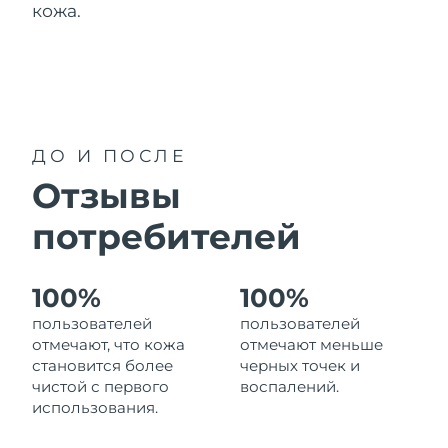
кожа.
Ожидаемая дата доставки
Гибралтар
2/2/2026
Ожидаемая дата доставки
Греция
29/1/2026
Ожидаемая дата доставки
Гонконг (САР)
30/1/2026
ДО И ПОСЛЕ
Отзывы
Ожидаемая дата доставки
Венгрия
29/1/2026
потребителей
Ожидаемая дата доставки
Исландия
30/1/2026
100%
100%
Ожидаемая дата доставки
Ирландия
пользователей
пользователей
29/1/2026
отмечают, что кожа
отмечают меньше
становится более
черных точек и
Ожидаемая дата доставки
о-в Мэн
чистой с первого
воспалений.
31/1/2026
использования.
Ожидаемая дата доставки
Израиль