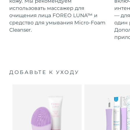
кожу. Мы рекомендуем
включ
использовать массажер для
интен
очищения лица FOREO LUNA™ и
— для
средство для умывания Micro-Foam
один 
Cleanser.
Допол
прил
ДОБАВЬТЕ К УХОДУ