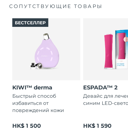
Словакия
29/1/2026
СОПУТСТВУЮЩИЕ ТОВАРЫ
Ожидаемая дата доставки
Словения
29/1/2026
БЕСТСЕЛЛЕР
Южно-Африканская
Ожидаемая дата доставки
Республика
6/2/2026
Ожидаемая дата доставки
Республика Корея
31/1/2026
Ожидаемая дата доставки
Испания
29/1/2026
Ожидаемая дата доставки
KIWI™ derma
ESPADA™ 2
Швеция
29/1/2026
Быстрый способ
Девайс для лече
избавиться от
синим LED-свет
Ожидаемая дата доставки
Швейцария
29/1/2026
повреждений кожи
Ожидаемая дата доставки
Тайвань
HK$ 1 500
HK$ 1 590
3/2/2026