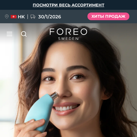
Перейти
ПОСМОТРИ ВЕСЬ АССОРТИМЕНТ
к
основному
содержанию
HK
30/1/2026
ХИТЫ ПРОДАЖ
LUNA™ 4
Anti-aging massage
НОВИНКА
Язык
LUNA™ 4 Plus
Anti-aging massage, LED heating
English
Deutsch
Español
FLIP™ play advanced
Français
Italiano
Português
BEAR™ 2
LUNA™ 4 Men
Polski
Svenska
Русский
UFO™ 3
ПОДАРКИ И НАБОРЫ
Microcurrent toning device
For men, anti-aging massage
Türkçe
简体中文
繁體中文
Deep facial hydration device
FAQ™ Dual LED Panel
BEAR™ 2 go
LUNA™ 4 mini
UFO™ 3 LED