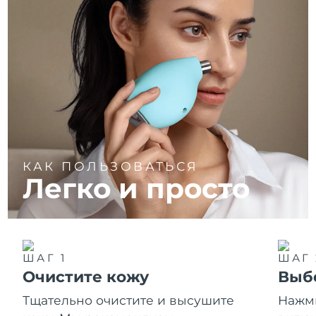
КАК ПОЛЬЗОВАТЬСЯ
Легко и просто
ШАГ 1
ШАГ 
Очистите кожу
Выб
Тщательно очистите и высушите
Нажми