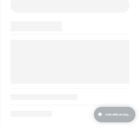
Turchia
Consegna stimata
30/1/2026
Emirati Arabi Uniti
Consegna stimata
30/1/2026
Regno Unito
Consegna stimata
29/1/2026
Stati Uniti
Consegna stimata
30/1/2026
Uzbekistan
Consegna stimata
3/2/2026
Vietnam
Consegna stimata
4/2/2026