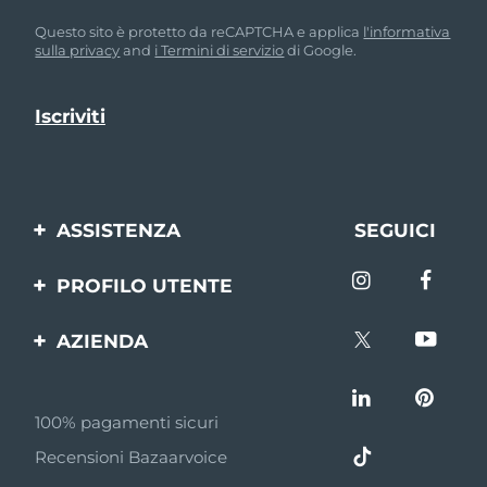
Questo sito è protetto da reCAPTCHA e applica
l'informativa
sulla privacy
and
i Termini di servizio
di Google.
ASSISTENZA
SEGUICI
Contattaci
PROFILO UTENTE
Ordini e spedizioni
Registrazione del
AZIENDA
prodotto
Garanzia e resi
FOREO
Aiuto
FAQ
100% pagamenti sicuri
Affiliazione
Informazioni sulla
Recensioni Bazaarvoice
batteria
Notizie di affiliazione