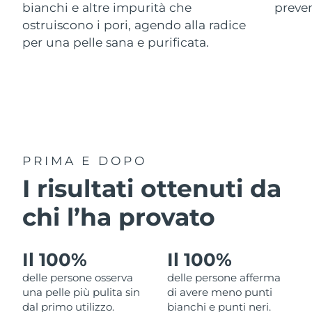
bianchi e altre impurità che
preve
Italia
Consegna stimata
29/1/2026
ostruiscono i pori, agendo alla radice
per una pelle sana e purificata.
Giappone
Consegna stimata
1/2/2026
Jersey
Consegna stimata
3/2/2026
Kazakistan
Consegna stimata
31/1/2026
Kuwait
Consegna stimata
29/1/2026
PRIMA E DOPO
Lettonia
I risultati ottenuti da
Consegna stimata
29/1/2026
chi l’ha provato
Libano
Consegna stimata
30/1/2026
Lituania
Consegna stimata
29/1/2026
Il 100%
Il 100%
delle persone osserva
delle persone afferma
Lussemburgo
Consegna stimata
29/1/2026
una pelle più pulita sin
di avere meno punti
dal primo utilizzo.
bianchi e punti neri.
RAS di Macao
Consegna stimata
31/1/2026