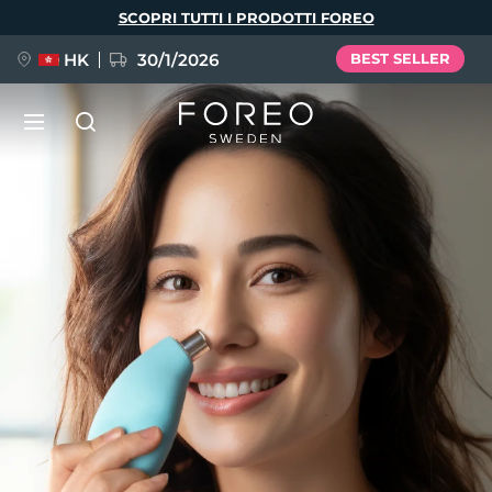
Salta
SCOPRI TUTTI I PRODOTTI FOREO
al
contenuto
principale
HK
30/1/2026
BEST SELLER
LUNA™ 4
Anti-aging massage
NUOVO
Lingua
LUNA™ 4 Plus
Anti-aging massage, LED heating
English
Deutsch
Español
FLIP™ play advanced
Français
Italiano
Português
LUNA™ 4 Men
BEAR™ 2
Polski
Svenska
Русский
UFO™ 3
POPOLARE
For men, anti-aging massage
Microcurrent toning device
Türkçe
简体中文
繁體中文
Deep facial hydration device
FAQ™ Dual LED Panel
LUNA™ 4 mini
BEAR™ 2 go
UFO™ 3 LED