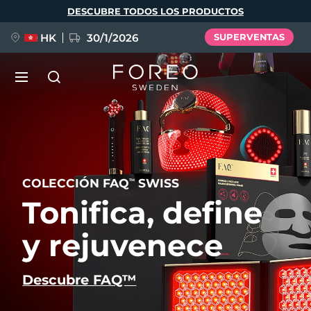
Pasar
DESCUBRE TODOS LOS PRODUCTOS
al
contenido
principal
HK
30/1/2026
SUPERVENTAS
LUNA™ 4
Anti-aging massage
NUEVO
Idioma
LUNA™ 4 Plus
COLECCIÓN FAQ
SWISS
Anti-aging massage, LED heating
TM
English
Deutsch
Español
Tonifica, define
FLIP™ play advanced
Français
Italiano
Português
LUNA™ 4 Men
BEAR™ 2
y rejuvenece
Polski
Svenska
Русский
UFO™ 3
POPULAR
For men, anti-aging massage
Microcurrent toning device
Türkçe
简体中文
繁體中文
Deep facial hydration device
Descubre FAQ™
FAQ™ Dual LED Panel
LUNA™ 4 mini
BEAR™ 2 go
UFO™ 3 LED