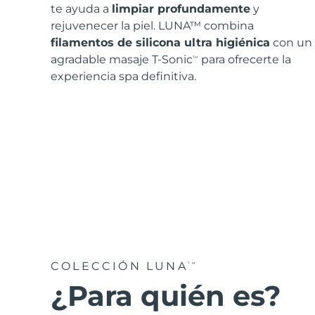
Cuidado del cabello
Cuidado de los poros
For healthy hair
Advanced pore care essentials
te ayuda a
limpiar profundamente
y
rejuvenecer la piel. LUNA™ combina
filamentos de silicona ultra higiénica
con un
MÁS
agradable masaje T-Sonic
para ofrecerte la
TM
experiencia spa definitiva.
Cosméticos
Hombres
Comprar todo
COLECCIÓN LUNA
TM
FOREO APP
¿Para quién es?
ACERCA DE