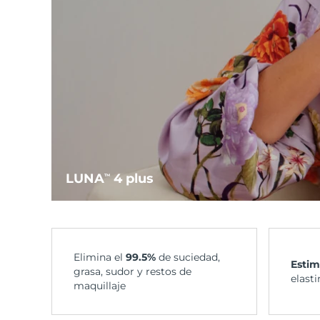
LUNA
4 plus
TM
Elimina el
99.5%
de suciedad,
Estim
grasa, sudor y restos de
elast
maquillaje