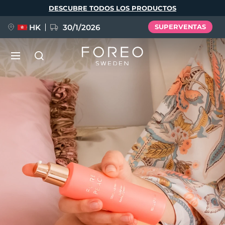
Pasar
DESCUBRE TODOS LOS PRODUCTOS
al
contenido
principal
HK
30/1/2026
SUPERVENTAS
LUNA™ 4
Anti-aging massage
NUEVO
Idioma
LUNA™ 4 Plus
Anti-aging massage, LED heating
English
Deutsch
Español
FLIP™ play advanced
Français
Italiano
Português
LUNA™ 4 Men
BEAR™ 2
Polski
Svenska
Русский
UFO™ 3
POPULAR
For men, anti-aging massage
Microcurrent toning device
Türkçe
简体中文
繁體中文
Deep facial hydration device
FAQ™ Dual LED Panel
LUNA™ 4 mini
BEAR™ 2 go
UFO™ 3 LED