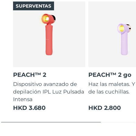
SUPERVENTAS
Italia
Entrega prevista
29/1/2026
Japón
Entrega prevista
1/2/2026
Jersey
Entrega prevista
3/2/2026
Kazajistán
Entrega prevista
31/1/2026
Kuwait
Entrega prevista
29/1/2026
PEACH™ 2
PEACH™ 2 go
Letonia
Entrega prevista
29/1/2026
Dispositivo avanzado de
Haz las maletas. Y
depilación IPL Luz Pulsada
de las cuchillas.
Líbano
Entrega prevista
30/1/2026
Intensa
Lituania
HKD 3.680
HKD 2.800
Entrega prevista
29/1/2026
Luxemburgo
Entrega prevista
29/1/2026
RAE de Macao