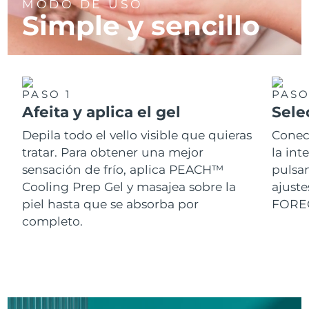
MODO DE USO
Simple y sencillo
PASO 1
PASO
Afeita y aplica el gel
Sele
Depila todo el vello visible que quieras
Conect
tratar. Para obtener una mejor
la int
sensación de frío, aplica PEACH™
pulsan
Cooling Prep Gel y masajea sobre la
ajuste
piel hasta que se absorba por
FORE
completo.