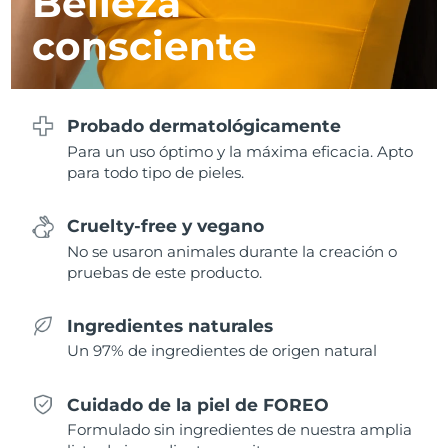
Belleza
consciente
Turquía
Entrega prevista
30/1/2026
Emiratos Árabes
Entrega prevista
30/1/2026
Unidos
Probado dermatológicamente
Para un uso óptimo y la máxima eficacia. Apto
Reino Unido
Entrega prevista
29/1/2026
para todo tipo de pieles.
Estados Unidos
Entrega prevista
30/1/2026
Cruelty-free y vegano
Uzbekistán
Entrega prevista
3/2/2026
No se usaron animales durante la creación o
pruebas de este producto.
Vietnam
Entrega prevista
4/2/2026
Ingredientes naturales
Un 97% de ingredientes de origen natural
Cuidado de la piel de FOREO
Formulado sin ingredientes de nuestra amplia