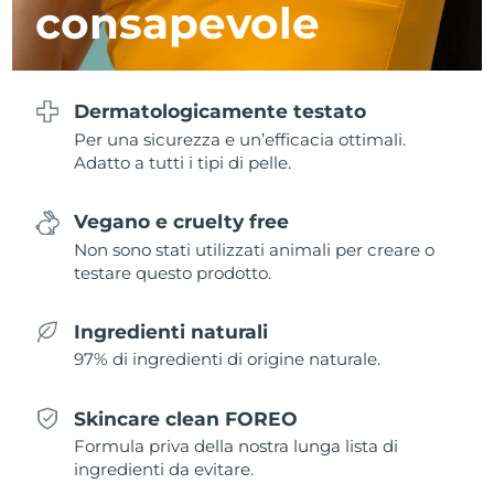
consapevole
Turchia
Consegna stimata
30/1/2026
Emirati Arabi Uniti
Consegna stimata
30/1/2026
Dermatologicamente testato
Regno Unito
Consegna stimata
29/1/2026
Per una sicurezza e un’efficacia ottimali.
Adatto a tutti i tipi di pelle.
Stati Uniti
Consegna stimata
30/1/2026
Vegano e cruelty free
Uzbekistan
Consegna stimata
3/2/2026
Non sono stati utilizzati animali per creare o
testare questo prodotto.
Vietnam
Consegna stimata
4/2/2026
Ingredienti naturali
97% di ingredienti di origine naturale.
Skincare clean FOREO
Formula priva della nostra lunga lista di
ingredienti da evitare.