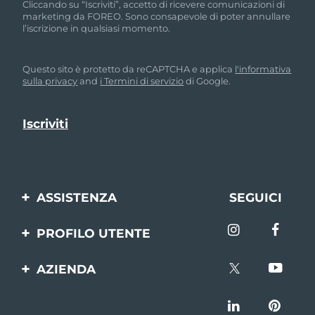
Cliccando su “Iscriviti”, accetto di ricevere comunicazioni di
marketing da FOREO. Sono consapevole di poter annullare
l’iscrizione in qualsiasi momento.
Questo sito è protetto da reCAPTCHA e applica
l'informativa
sulla privacy
and
i Termini di servizio
di Google.
ASSISTENZA
SEGUICI
Contattaci
PROFILO UTENTE
Ordini e spedizioni
Registrazione del
AZIENDA
prodotto
Garanzia e resi
FOREO
Aiuto
FAQ