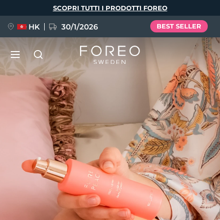
Salta
SCOPRI TUTTI I PRODOTTI FOREO
al
contenuto
principale
HK
30/1/2026
BEST SELLER
LUNA™ 4
Anti-aging massage
NUOVO
Lingua
LUNA™ 4 Plus
Anti-aging massage, LED heating
English
Deutsch
Español
FLIP™ play advanced
Français
Italiano
Português
LUNA™ 4 Men
BEAR™ 2
Polski
Svenska
Русский
UFO™ 3
POPOLARE
For men, anti-aging massage
Microcurrent toning device
Türkçe
简体中文
繁體中文
Deep facial hydration device
FAQ™ Dual LED Panel
LUNA™ 4 mini
BEAR™ 2 go
UFO™ 3 LED