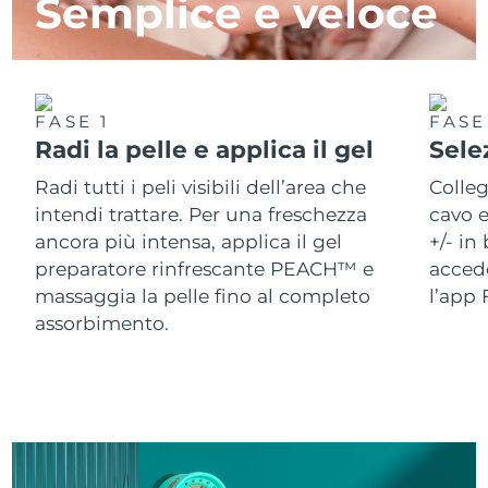
Semplice e veloce
FASE 1
FASE
Radi la pelle e applica il gel
Selez
Radi tutti i peli visibili dell’area che
Colleg
intendi trattare. Per una freschezza
cavo e
ancora più intensa, applica il gel
+/- in
preparatore rinfrescante PEACH™ e
accede
massaggia la pelle fino al completo
l’app 
assorbimento.