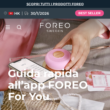
Salta
SCOPRI TUTTI I PRODOTTI FOREO
al
contenuto
principale
HK
30/1/2026
BEST SELLER
LUNA™ 4
Anti-aging massage
NUOVO
Lingua
LUNA™ 4 Plus
Anti-aging massage, LED heating
English
Deutsch
Español
Guida rapida
FLIP™ play advanced
Français
Italiano
Português
all’app FOREO
LUNA™ 4 Men
BEAR™ 2
Polski
Svenska
Русский
UFO™ 3
POPOLARE
For men, anti-aging massage
Microcurrent toning device
For You
Türkçe
简体中文
繁體中文
Deep facial hydration device
FAQ™ Dual LED Panel
LUNA™ 4 mini
BEAR™ 2 go
UFO™ 3 LED