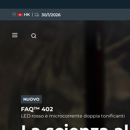
Salta
al
contenuto
principale
HK
30/1/2026
NUOVO
NUOVO
FAQ™ 402
LUNA™ 4
FLIP™ play advanced
LED rosso e microcorrente doppia tonificanti
Anti-aging massage