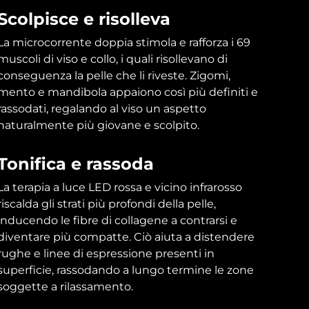
Scolpisce e risolleva
La microcorrente doppia stimola e rafforza i 69
muscoli di viso e collo, i quali risollevano di
conseguenza la pelle che li riveste. Zigomi,
mento e mandibola appaiono così più definiti e
rassodati, regalando al viso un aspetto
naturalmente più giovane e scolpito.
Tonifica e rassoda
La terapia a luce LED rossa e vicino infrarosso
riscalda gli strati più profondi della pelle,
inducendo le fibre di collagene a contrarsi e
diventare più compatte. Ciò aiuta a distendere
rughe e linee di espressione presenti in
superficie, rassodando a lungo termine le zone
soggette a rilassamento.