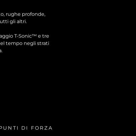
to, rughe profonde,
i gli altri.
saggio T-Sonic™ e tre
el tempo negli strati
a.
PUNTI DI FORZA