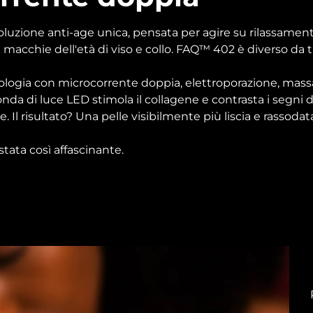
luzione anti-age unica, pensata per agire su rilassamen
 macchie dell'età di viso e collo. FAQ™ 402 è diverso da tutt
nologia con microcorrente doppia, elettroporazione, mas
nda di luce LED stimola il collagene e contrasta i segni d
. Il risultato? Una pelle visibilmente più liscia e rassodat
tata così affascinante.