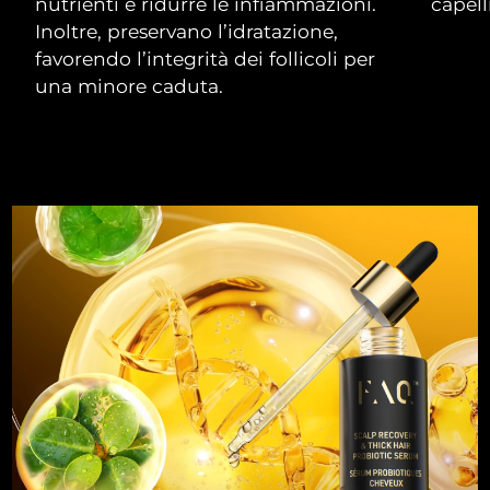
nutrienti e ridurre le infiammazioni.
capelli
Filippine
Consegna stimata
1/2/2026
Inoltre, preservano l’idratazione,
favorendo l’integrità dei follicoli per
Polonia
Consegna stimata
30/1/2026
una minore caduta.
Portogallo
Consegna stimata
29/1/2026
Portorico
Consegna stimata
31/1/2026
Qatar
Consegna stimata
30/1/2026
Riunione
Consegna stimata
3/2/2026
Romania
Consegna stimata
29/1/2026
Russia
Consegna stimata
6/2/2026
Arabia Saudita
Consegna stimata
30/1/2026
Singapore
Consegna stimata
31/1/2026