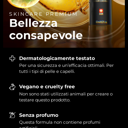
Slovacchia
Consegna stimata
29/1/2026
SKINCARE PREMIUM
Bellezza
Slovenia
Consegna stimata
29/1/2026
consapevole
Sudafrica
Consegna stimata
6/2/2026
Corea del Sud
Consegna stimata
31/1/2026
Dermatologicamente testato
Per una sicurezza e un’efficacia ottimali. Per
Spagna
Consegna stimata
29/1/2026
tutti i tipi di pelle e capelli.
Svezia
Consegna stimata
29/1/2026
Vegano e cruelty free
Svizzera
Consegna stimata
29/1/2026
Non sono stati utilizzati animali per creare o
testare questo prodotto.
Taiwan
Consegna stimata
3/2/2026
Senza profumo
Thailandia
Consegna stimata
2/2/2026
Questa formula non contiene profumi