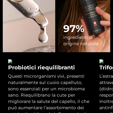
Malaysia
Consegna stimata
1/2/2026
Malta
Consegna stimata
29/1/2026
97%
Messico
Consegna stimata
2/2/2026
ingredienti di
origine naturale
Monaco
Consegna stimata
30/1/2026
Paesi Bassi
Consegna stimata
29/1/2026
Probiotici riequilibranti
Trifo
Nuova Zelanda
Consegna stimata
29/1/2026
Questi microrganismi vivi, presenti
L’estr
naturalmente sul cuoio capelluto,
attrav
Norvegia
Consegna stimata
29/1/2026
sono essenziali per un microbioma
(diidr
Oman
sano. Riequilibrano la cute per
respo
Consegna stimata
1/2/2026
migliorare la salute del capello, il che
Inoltr
Perù
Consegna stimata
2/2/2026
può aumentare l’assorbimento dei
antinf