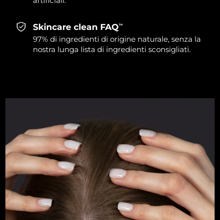
artificiali.
Turchia
Consegna stimata
30/1/2026
Skincare clean FAQ
TM
Emirati Arabi Uniti
Consegna stimata
30/1/2026
97% di ingredienti di origine naturale, senza la
nostra lunga lista di ingredienti sconsigliati.
Regno Unito
Consegna stimata
29/1/2026
Stati Uniti
Consegna stimata
30/1/2026
Uzbekistan
Consegna stimata
3/2/2026
Vietnam
Consegna stimata
4/2/2026