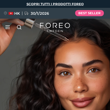
Salta
SCOPRI TUTTI I PRODOTTI FOREO
al
contenuto
principale
HK
30/1/2026
BEST SELLER
LUNA™ 4
Anti-aging massage
NUOVO
Lingua
LUNA™ 4 Plus
Anti-aging massage, LED heating
English
Deutsch
Español
FLIP™ play advanced
Français
Italiano
Português
LUNA™ 4 Men
BEAR™ 2
Polski
Svenska
Русский
UFO™ 3
POPOLARE
For men, anti-aging massage
Microcurrent toning device
Türkçe
简体中文
繁體中文
Deep facial hydration device
FAQ™ Dual LED Panel
LUNA™ 4 mini
BEAR™ 2 go
UFO™ 3 LED