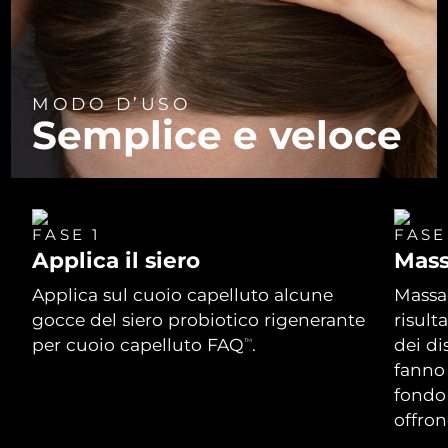
MODO D’USO
Semplice e veloce
FASE 1
FASE
Applica il siero
Mass
Applica sul cuoio capelluto alcune
Massag
gocce del siero probiotico rigenerante
risult
per cuoio capelluto FAQ
.
dei d
TM
fanno 
fondo
offron