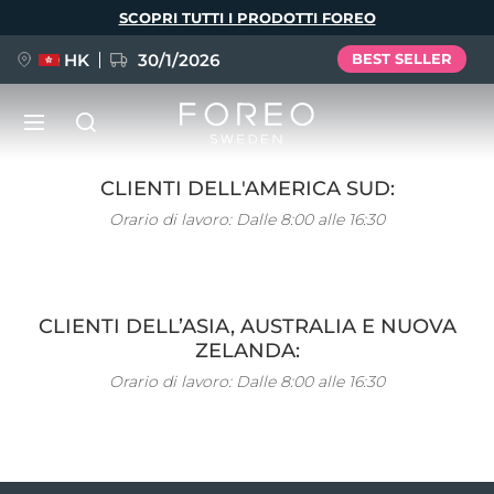
SCOPRI TUTTI I PRODOTTI FOREO
HK
30/1/2026
BEST SELLER
Salta
al
contenuto
LUNA™ 4
principale
Anti-aging massage
CLIENTI DELL'AMERICA SUD:
NUOVO
Orario di lavoro:
Dalle 8:00 alle 16:30
Lingua
LUNA™ 4 Plus
Anti-aging massage, LED heating
English
Deutsch
Español
CLIENTI DELL’ASIA, AUSTRALIA E NUOVA
FLIP™ play advanced
Français
Italiano
Português
ZELANDA:
LUNA™ 4 Men
BEAR™ 2
Polski
Svenska
Русский
Orario di lavoro:
Dalle 8:00 alle 16:30
UFO™ 3
POPOLARE
For men, anti-aging massage
Microcurrent toning device
Türkçe
简体中文
繁體中文
Deep facial hydration device
FAQ™ Dual LED Panel
LUNA™ 4 mini
BEAR™ 2 go
UFO™ 3 LED