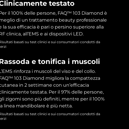
Clinicamente testato
Per il 100% delle persone, FAQ™ 103 Diamond è
meglio di un trattamento beauty professionale
e la sua efficacia è pari o persino superiore alla
RF clinica, all’EMS e ai dispositivi LED.
Risultati basati su test clinici e sui consumatori condotti da
terzi
Rassoda e tonifica i muscoli
L’EMS rinforza i muscoli del viso e del collo.
FAQ™ 103 Diamond migliora la compattezza
cutanea in 2 settimane con un’efficacia
clinicamente testata. Per il 97% delle persone,
gli zigomi sono più definiti, mentre per il 100%
la linea mandibolare è più netta.
Risultati basati su test clinici e sui consumatori condotti da
terzi