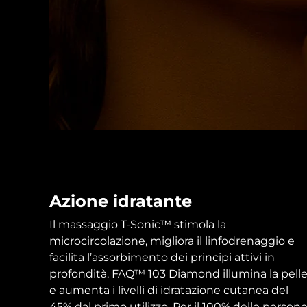
Azione idratante
Il massaggio T-Sonic™ stimola la
microcircolazione, migliora il linfodrenaggio e
facilita l’assorbimento dei principi attivi in
profondità. FAQ™ 103 Diamond illumina la pell
e aumenta i livelli di idratazione cutanea del
45% dal primo utilizzo. Per il 100% delle persone