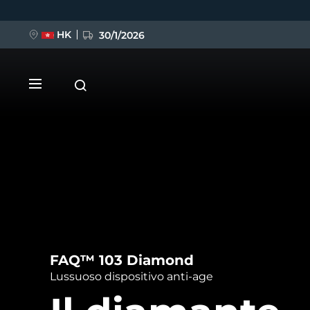
Salta
al
contenuto
principale
HK
30/1/2026
NUOVO
FAQ™ 103 Diamond
LUNA™ 4
FLIP™ play advanced
Lussuoso dispositivo anti-age
Anti-aging massage